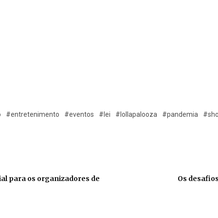
o
#entretenimento
#eventos
#lei
#lollapalooza
#pandemia
#sh
ial para os organizadores de
Os desafios