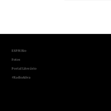
ESPM Rio
Fotos
Portal Literário
#RadioAtiva