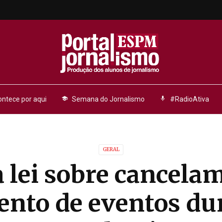
ntece por aqui
school
Semana do Jornalismo
mic
#RadioAtiva
GERAL
 lei sobre cancela
nto de eventos du