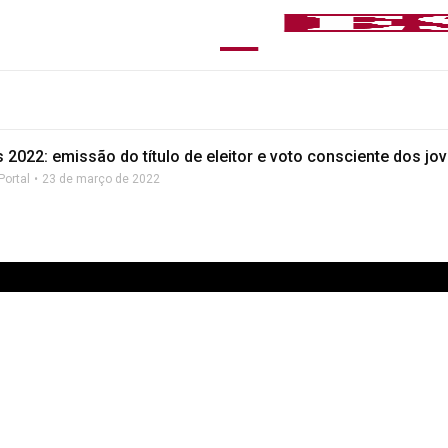
s 2022: emissão do título de eleitor e voto consciente dos jo
Portal
23 de março de 2022