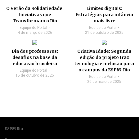
O Verão da Solidariedade:
Limites digitais:
Iniciativas que
Estratégias para infância
Transformam o Rio
mais livre
Equipe do Portal
Equipe do Portal
4 de março de 2026
21 de outubro de 2025
Dia dos professores:
Criativa Idade: Segunda
desafios na base da
edição do projeto traz
educação brasileira
tecnologia e inclusão para
o campus da ESPM-Rio
Equipe do Portal
15 de outubro de 2025
Equipe do Portal
26 de maio de 2025
ESPM Rio