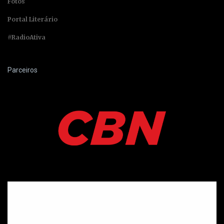
Fotos
Portal Literário
#RadioAtiva
Parceiros