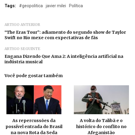
Tags:
#geopolitica
javier milei
Política
ARTIGO ANTERIOR
“The Eras Tour”: adiamento do segundo show de Taylor
Swift no Rio mexe com expectativas de fãs
ARTIGO SEGUINTE
Engana Dizendo Que Ama 2: A inteligência artificial na
indústria musical
Você pode gostar também
As repercussões da
A volta do Talibã e o
possível entrada do Brasil
histórico do conflito no
na nova Rota da Seda
Afeganistão