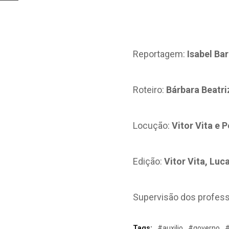
Reportagem:
Isabel Ba
Roteiro:
Bárbara Beatri
Locução:
Vitor Vita e
Edição:
Vitor Vita, Luc
Supervisão dos profes
Tags:
#auxilio
#governo