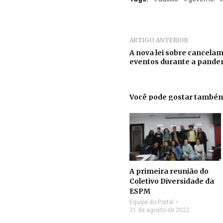
ARTIGO ANTERIOR
A nova lei sobre cancela
eventos durante a pande
Você pode gostar també
A primeira reunião do
Coletivo Diversidade da
ESPM
Equipe do Portal
31 de agosto de 2022