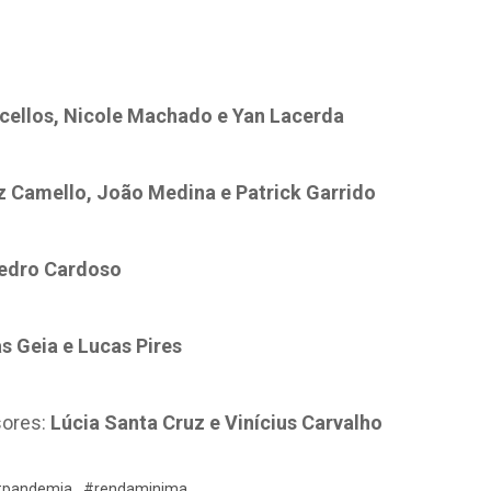
rcellos, Nicole Machado e Yan Lacerda
z Camello, João Medina e Patrick Garrido
 Pedro Cardoso
as Geia e Lucas Pires
sores:
Lúcia Santa Cruz e Vinícius Carvalho
#pandemia
#rendaminima