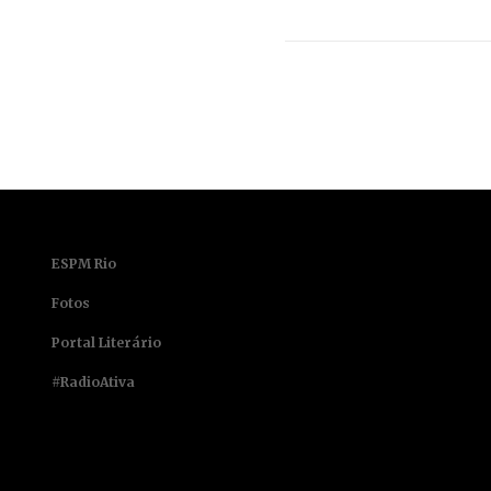
ESPM Rio
Fotos
Portal Literário
#RadioAtiva