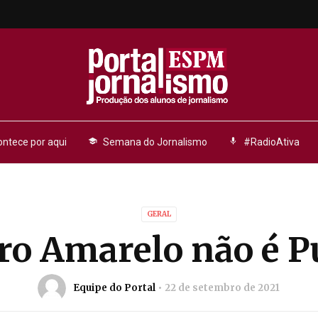
ntece por aqui
school
Semana do Jornalismo
mic
#RadioAtiva
GERAL
o Amarelo não é P
Equipe do Portal
22 de setembro de 2021