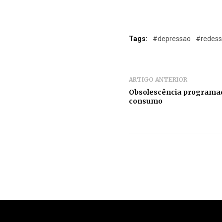
Tags:
#depressao
#redess
ARTIGO ANTERIOR
Obsolescência programad
consumo