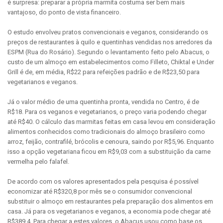
é surpresa: preparar a própria marmita costuma ser bem mais
vantajoso, do ponto de vista financeiro.
O estudo envolveu pratos convencionais e veganos, considerando os
preços de restaurantes à quilo e quentinhas vendidas nos arredores da
ESPM (Rua do Rosário). Segundo o levantamento feito pelo Abacus, o
custo de um almoço em estabelecimentos como Filleto, Chiktal e Under
Grill é de, em média, R$22 para refeições padrão e de R$23,50 para
vegetarianos e veganos.
Já o valor médio de uma quentinha pronta, vendida no Centro, é de
R$18. Para os veganos e vegetarianos, o preço varia podendo chegar
até R$40. O cálculo das marmitas feitas em casa levou em consideração
alimentos conhecidos como tradicionais do almoço brasileiro como
arroz, feijão, contrafilé, brócolis e cenoura, saindo por R$5,96. Enquanto
isso a opção vegetariana ficou em R$9,03 com a substituição da carne
vermelha pelo falafel.
De acordo com os valores apresentados pela pesquisa é possível
economizar até R$320,8 por mês se o consumidor convencional
substituir o almoço em restaurantes pela preparação dos alimentos em
casa. Já para os vegetarianos e veganos, a economia pode chegar até
R$389,4. Para chegar a estes valores, o Abacus usou como base os