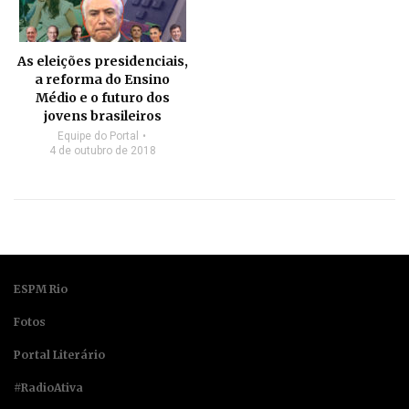
As eleições presidenciais,
a reforma do Ensino
Médio e o futuro dos
jovens brasileiros
Equipe do Portal
4 de outubro de 2018
ESPM Rio
Fotos
Portal Literário
#RadioAtiva