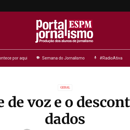
ntece por aqui
school
Semana do Jornalismo
mic
#RadioAtiva
GERAL
e de voz e o descont
dados