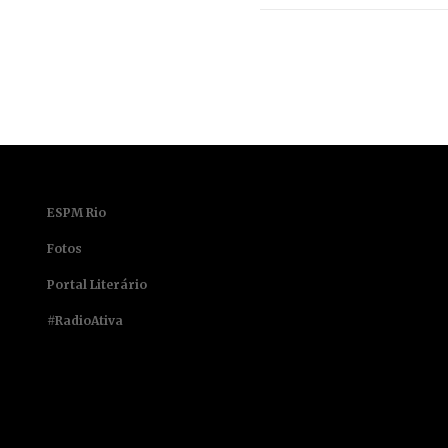
ESPM Rio
Fotos
Portal Literário
#RadioAtiva