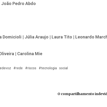
 | João Pedro Abdo
Domicioli | Júlia Araujo | Laura Tito | Leonardo March
Oliveira | Carolina Mie
ledevoz
#rede
#riscos
#tecnologia
social
O compartilhamento indevid