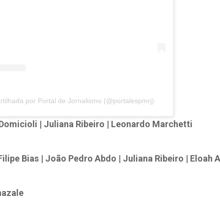
ilhada por Portal de Jornalismo (@portalespmrj)
micioli | Juliana Ribeiro | Leonardo Marchetti
 Filipe Bias | João Pedro Abdo | Juliana Ribeiro | Eloah
hazale