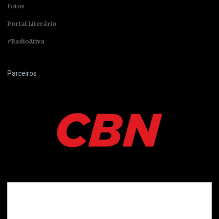
Fotos
Portal Literário
#RadioAtiva
Parceiros