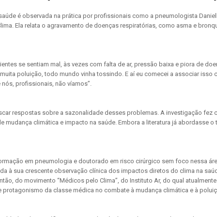
 saúde é observada na prática por profissionais como a pneumologista Danie
ma. Ela relata o agravamento de doenças respiratórias, como asma e bronqui
ientes se sentiam mal, às vezes com falta de ar, pressão baixa e piora de d
 muita poluição, todo mundo vinha tossindo. E aí eu comecei a associar isso
 nós, profissionais, não víamos”.
scar respostas sobre a sazonalidade desses problemas. A investigação fez
 mudança climática e impacto na saúde. Embora a literatura já abordasse o 
ormação em pneumologia e doutorado em risco cirúrgico sem foco nessa áre
da à sua crescente observação clínica dos impactos diretos do clima na saú
então, do movimento “Médicos pelo Clima”, do Instituto Ar, do qual atualmente 
de protagonismo da classe médica no combate à mudança climática e à poluiç