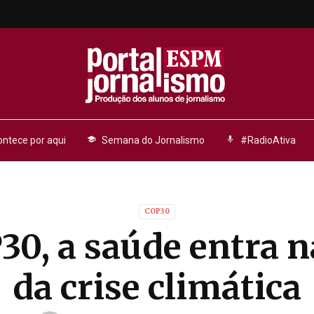
ntece por aqui
school
Semana do Jornalismo
mic
#RadioAtiva
COP30
30, a saúde entra n
da crise climática