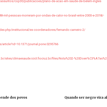
r/assuntos/cop30/publicacoes/plano-de-acao-em-saude-de-belem-ingles
48-mil-pessoas-morreram-por-ondas-de-calor-no-brasil-entre-2000-e-2018/-
index.php/institucional/ex-coordenadores/fernando-carneiro-2/
ne/article?id=10.1371/journal.pone.0295766
cruz.br/sites/climaesaude.icict.fiocruz.br/files/Nota%202-%20Doen%C3%A7as
pende dos povos
Quando ser negro vira a