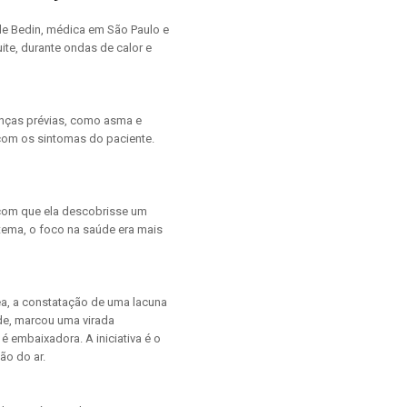
lle Bedin, médica em São Paulo e
te, durante ondas de calor e
oenças prévias, como asma e
 com os sintomas do paciente.
 com que ela descobrisse um
tema, o foco na saúde era mais
a, a constatação de uma lacuna
de, marcou uma virada
é embaixadora. A iniciativa é o
ão do ar.