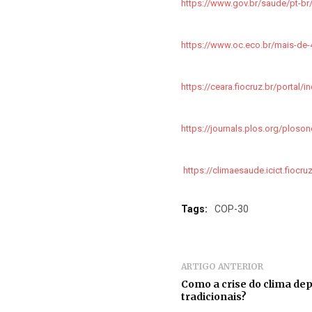
https://www.gov.br/saude/pt-b
https://www.oc.eco.br/mais-de-
https://ceara.fiocruz.br/portal/
https://journals.plos.org/ploso
https://climaesaude.icict.fio
Tags:
COP-30
ARTIGO ANTERIOR
Como a crise do clima de
tradicionais?