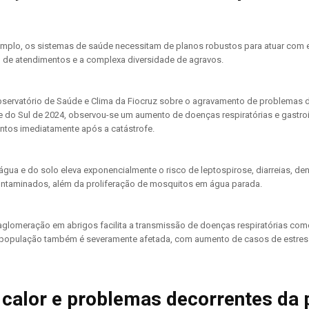
emplo, os sistemas de saúde necessitam de planos robustos para atuar com 
 de atendimentos e a complexa diversidade de agravos.
bservatório de Saúde e Clima da Fiocruz sobre o agravamento de problemas 
e do Sul de 2024, observou-se um aumento de doenças respiratórias e gastroin
ntos imediatamente após a catástrofe.
gua e do solo eleva exponencialmente o risco de leptospirose, diarreias, den
ontaminados, além da proliferação de mosquitos em água parada.
aglomeração em abrigos facilita a transmissão de doenças respiratórias com
a população também é severamente afetada, com aumento de casos de estres
calor e problemas decorrentes da 