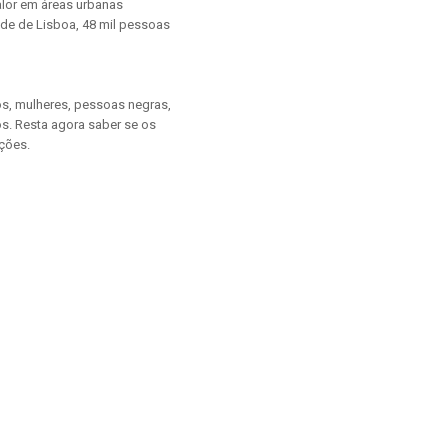
lor em áreas urbanas
ade de Lisboa, 48 mil pessoas
os, mulheres, pessoas negras,
s. Resta agora saber se os
ações.