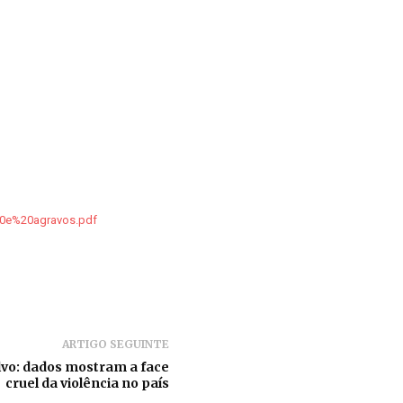
%20e%20agravos.pdf
ARTIGO SEGUINTE
lvo: dados mostram a face
cruel da violência no país