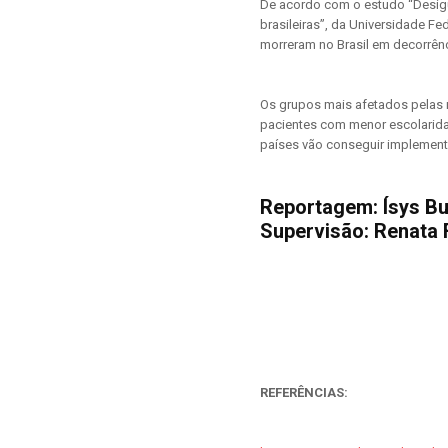
De acordo com o estudo “Desigu
brasileiras”, da Universidade F
morreram no Brasil em decorrênc
Os grupos mais afetados pelas 
pacientes com menor escolarida
países vão conseguir implemen
Reportagem: Ísys B
Supervisão: Renata 
REFERÊNCIAS: