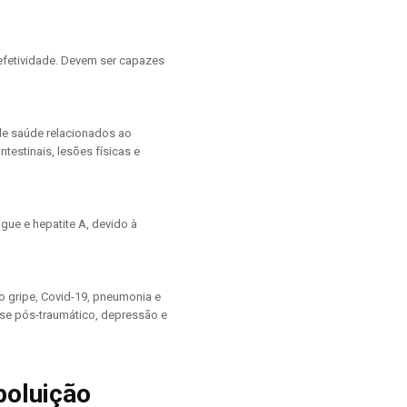
efetividade. Devem ser capazes
de saúde relacionados ao
testinais, lesões físicas e
gue e hepatite A, devido à
o gripe, Covid-19, pneumonia e
se pós-traumático, depressão e
poluição