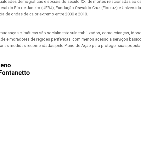
aldades demográficas e sociais do século XXI de mortes relacionadas ao ca
ederal do Rio de Janeiro (UFRJ), Fundação Oswaldo Cruz (Fiocruz) e Universid
ia de ondas de calor extremo entre 2000 e 2018.
mudanças climáticas são socialmente vulnerabilizados, como crianças, idos
de e moradores de regiões periféricas, com menos acesso a serviços básico
tar as medidas recomendadas pelo Plano de Ação para proteger suas popul
ueno
Fontanetto