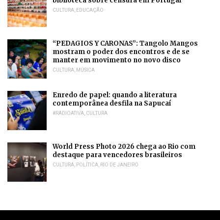
biblioteca sobre censura em Portugal
CULTURA
,
EDUCAÇÃO
“PEDAGIOS Y CARONAS”: Tangolo Mangos
mostram o poder dos encontros e de se
manter em movimento no novo disco
CULTURA
,
MÚSICA
Enredo de papel: quando a literatura
contemporânea desfila na Sapucaí
#RADIOATIVA
,
CULTURA
World Press Photo 2026 chega ao Rio com
destaque para vencedores brasileiros
CULTURA
,
POLÍTICA
,
RIO DE JANEIRO