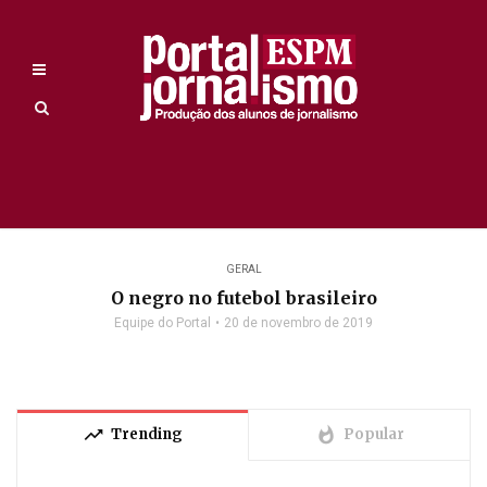
GERAL
O negro no futebol brasileiro
Equipe do Portal
20 de novembro de 2019
trending_up
whatshot
Trending
Popular