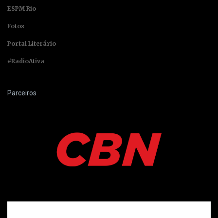
ESPM Rio
Fotos
Portal Literário
#RadioAtiva
Parceiros